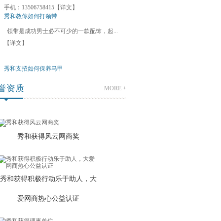
手机：13506758415
【详文】
秀和教你如何打领带
领带是成功男士必不可少的一款配饰，起...
快递有哪些？
【详文】
国内的客户，申通，圆通，顺丰，ems 等都可
以选择...
【详文】
秀和支招如何保养马甲
马甲的整理叠放、洗涤、熨烫、晒存等等是保
誉资质
MORE +
养马甲必不...
【详文】
我想要混批产品，可以吗？
可以的，但是每一种颜色我们都会有具体的要
秀和获得风云网商奖
求的，详细...
【详文】
秀和获得积极行动乐于助人，大
爱网商热心公益认证