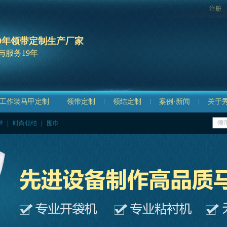
注册
9年领带定制生产厂家
与服务19年
工作装马甲定制
领带定制
领结定制
案例·新闻
关于
带
|
时尚领结
|
围巾