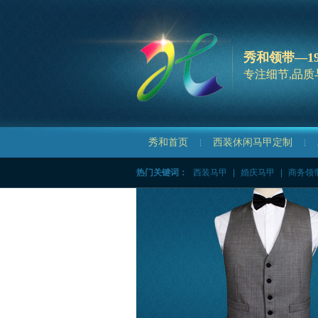
秀和领带—1
专注细节,品质
秀和首页
西装休闲马甲定制
热门关键词：
西装马甲
|
婚庆马甲
|
商务领