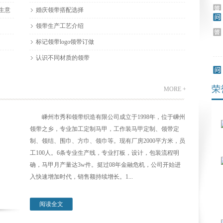
生意
婚庆领带搭配选择
领带生产工艺介绍
标记领带logo领带订做
认识不同材质的领带
荣
MORE +
嵊州市秀和领带织造有限公司成立于1998年，位于嵊州
领带之乡，专业加工定制马甲，工作装马甲定制、领带定
制、领结、围巾、方巾、领巾等。现有厂房2000平方米，员
工100人。6条专业生产线，专业打板，设计，包装流程明
确，马甲月产量达3w件。挺过08年金融危机，公司开始进
入快速增加时代，销售额持续增长。1...
阅读全文