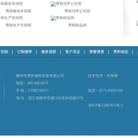
秀和验布车间照
秀和马甲公司照
秀和生产车间照
秀和样品间
甲定制
订制领带
服务流程
客户见证
荣誉资质
秀和动态
嵊州市秀和领带织造有限公司
技术支持：
牛商网
电话：400-968-6679
手 机：13506758415
电话：0575-83045199
地 址：浙江省嵊州市浦口街道加佳路65号
浙ICP备15007835号-1